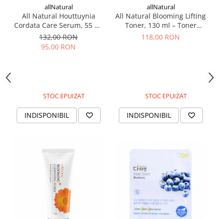
allNatural
allNatural
All Natural Houttuynia
All Natural Blooming Lifting
Cordata Care Serum, 55 ml
Toner, 130 ml – Toner
– Ser coreean cu Houttuynia
coreean
132,00 RON
118,00 RON
Cordata
95,00 RON
STOC EPUIZAT
STOC EPUIZAT
INDISPONIBIL
INDISPONIBIL