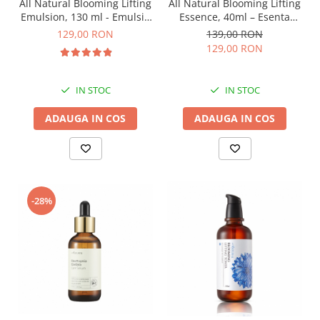
All Natural Blooming Lifting
All Natural Blooming Lifting
Emulsion, 130 ml - Emulsie
Essence, 40ml – Esenta
coreeana hidratanta antirid
naturala din apa de
129,00 RON
139,00 RON
albastrele
129,00 RON
IN STOC
IN STOC
ADAUGA IN COS
ADAUGA IN COS
-28%