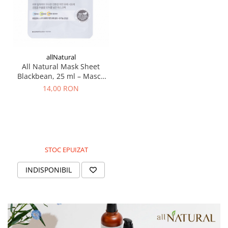
allNatural
All Natural Mask Sheet
Blackbean, 25 ml – Masca
cu extracte de fasole
14,00 RON
neagra
STOC EPUIZAT
INDISPONIBIL