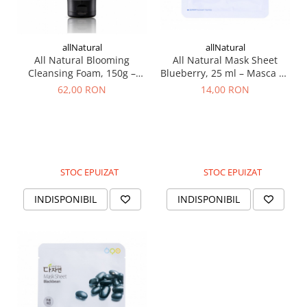
allNatural
allNatural
All Natural Blooming
All Natural Mask Sheet
Cleansing Foam, 150g –
Blueberry, 25 ml – Masca cu
Spuma faciala de curatare
extract de afine
62,00 RON
14,00 RON
cu extracte florale
STOC EPUIZAT
STOC EPUIZAT
INDISPONIBIL
INDISPONIBIL