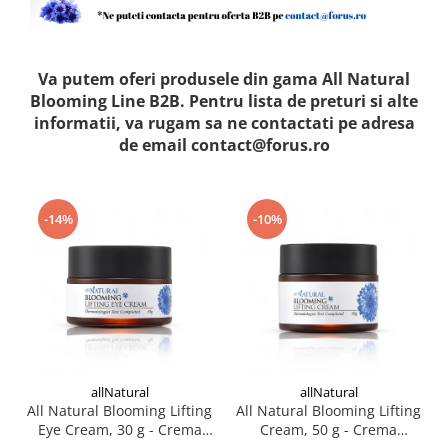
Haruharu WONDER
Hyggee
I'm From
Va putem oferi produsele din gama All Natural
Blooming Line B2B. Pentru lista de preturi si alte
Jkosmec
informatii, va rugam sa ne contactati pe adresa
Jumiso
de email contact@forus.ro
Keenoniks
Klairs
Lapothicell
-14%
-10%
LEADERS
LOVBOD
Mary & May
Medicube
Meisani
MeloMELI
MOART
allNatural
allNatural
All Natural Blooming Lifting
All Natural Blooming Lifting
Ohora
Eye Cream, 30 g - Crema
Cream, 50 g - Crema
ONDO BEAUTY 36.5