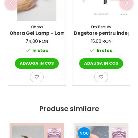
Em Beauty
Ohora
Degetare pentru indeparta
Ohora Gel Lamp – Lampa pentru unghii
15,00 RON
74,00 RON
In stoc
In stoc
ADAUGA IN COS
ADAUGA IN COS
Produse similare
NOU