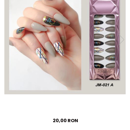
Haruharu WONDER
Hyggee
I'm From
Jkosmec
Jumiso
Keenoniks
Klairs
Lapothicell
LEADERS
LOVBOD
Mary & May
Medicube
Meisani
MeloMELI
MOART
20,00 RON
Ohora
ONDO BEAUTY 36.5