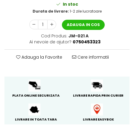
In stoc
PACKage
Durata de livrare:
1-2 zile lucratoare
postQuam
Pyunkang Yul
ADAUGA IN COS
Rated Green
Cod Produs:
JM-021 A
SIORIS
Ai nevoie de ajutor?
0750453323
Some By Mi
Son&Park
Adauga la Favorite
Cere informatii
Suntique
8MM
Skybottle
The Plant Base
Tia'm
PLATA ONLINE SECURIZATA
LIVRARE RAPIDA PRIN CURIER
Urang
Wish Formula
LIVRARE IN TOATA TARA
LIVRARE EASYBOX