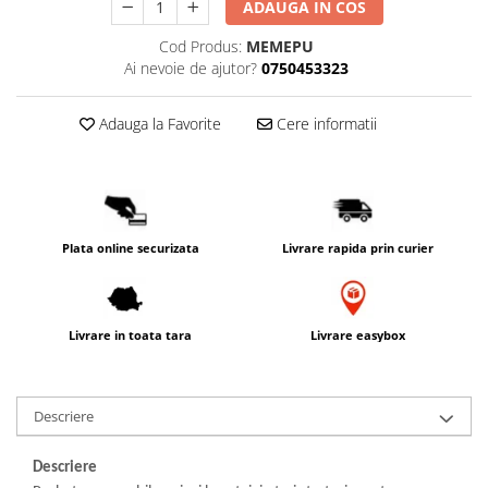
ADAUGA IN COS
PACKage
Cod Produs:
MEMEPU
postQuam
Ai nevoie de ajutor?
0750453323
Pyunkang Yul
Rated Green
Adauga la Favorite
Cere informatii
SIORIS
Some By Mi
Son&Park
Suntique
8MM
Plata online securizata
Livrare rapida prin curier
Skybottle
The Plant Base
Tia'm
Livrare in toata tara
Livrare easybox
Urang
Wish Formula
Descriere
Descriere