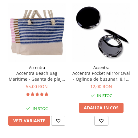
Accentra
Accentra
Accentra Beach Bag
Accentra Pocket Mirror Oval
Maritime - Geanta de plaja,
- Oglinda de buzunar, 8.1 x
50 x 38 x 12cm
7.2 x 1.6cm
55,00 RON
12,00 RON
IN STOC
ADAUGA IN COS
IN STOC
VEZI VARIANTE