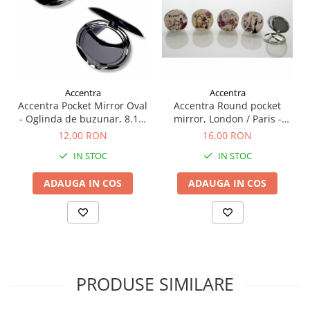
Accentra
Accentra
Accentra Pocket Mirror Oval
Accentra Round pocket
- Oglinda de buzunar, 8.1 x
mirror, London / Paris -
7.2 x 1.6cm
Oglinda de buzunar (motive
12,00 RON
16,00 RON
asortate), Ø 7cm
IN STOC
IN STOC
ADAUGA IN COS
ADAUGA IN COS
PRODUSE SIMILARE