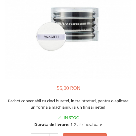
Haruharu WONDER
Hyggee
I'm From
Jkosmec
Jumiso
Keenoniks
Klairs
Lapothicell
LEADERS
LOVBOD
Mary & May
55,00 RON
Medicube
Meisani
Pachet convenabil cu cinci buretei, in trei straturi, pentru o aplicare
uniforma a machiajului si un finisaj neted
MeloMELI
MOART
IN STOC
Durata de livrare:
1-2 zile lucratoare
Ohora
ONDO BEAUTY 36.5