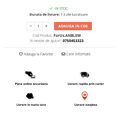
PACKage
IN STOC
postQuam
Durata de livrare:
1-3 zile lucratoare
Pyunkang Yul
Rated Green
ADAUGA IN COS
SIORIS
Cod Produs:
ForUs.ANBLEM
Some By Mi
Ai nevoie de ajutor?
0750453323
Son&Park
Suntique
Adauga la Favorite
Cere informatii
8MM
Skybottle
The Plant Base
Tia'm
Plata online securizata
Livrare rapida prin curier
Urang
Wish Formula
Livrare in toata tara
Livrare easybox