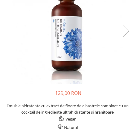
Haruharu WONDER
Hyggee
I'm From
Jkosmec
Jumiso
Keenoniks
Klairs
Lapothicell
LEADERS
LOVBOD
Mary & May
129,00 RON
Medicube
Meisani
Emulsie hidratanta cu extract de floare de albastrele combinat cu un
MeloMELI
cocktail de ingrediente ultrahidratante si hranitoare
MOART
Vegan
Ohora
Natural
ONDO BEAUTY 36.5