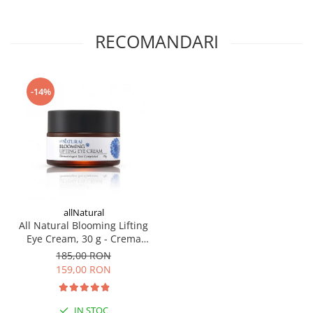
Chinensis (Jojoba), Aloe Barb Extrage,Extract de fructe
Cornus Officinalis, Extract de fructe Ficus Carica (Fig),
RECOMANDARI
Extract de fructe Lycium Chinense, Extract de Punica
Granatum, Extract de fructe Rosa Canina, Extract de
fructe Rubus Idaeus (zmeură), Ulei de fructe Citrus
Aurantium Bergamia (Bergamot), Extract de rădăcină
-14%
Angelica Gigas, Argania Ulei de miez Spinosa, Extract de
rădăcină Cimicifuga Racemosa, Extract de rădăcină
Glicyrrhiza Glabra (lemn dulce), Extract de coajă Morus
Alba, Extract de rădăcină Paeonia Lactiflora, Extract de
rădăcină Phellinus Linteus, Extract de rădăcină
Polygonum Multiflorum, Extract de rădăcină de
Scutellaria Baicalensis, Extract de rădăcină de sesam
allNatural
Extract de rădăcină de angustifolie, adenozină,
All Natural Blooming Lifting
alantoină, arginină, 1,2-hexanediol, beta-glucan,
Eye Cream, 30 g - Crema
betaină, glicole de caprilil, alcool cetilic, glicirhidrat de
coreeana pentru ochi
185,00 RON
dipotasiu, lecitină hidrogenată, miropat de izopropil,
159,00 RON
maltodextrină, acid miristic, acid de sorbitan, acid
sorbitan ,Carbomer, fenoxietanol, limonen, Linalool.
IN STOC