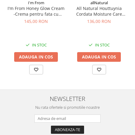
I'm From
allNatural
I'm From Honey Glow Cream
All Natural Houttuynia
-Crema pentru fata cu
Cordata Moisture Care
miere, 50 g
Cream, 50 ml – Crema
145,00 RON
136,00 RON
hidratanta
IN STOC
IN STOC
ADAUGA IN COS
ADAUGA IN COS
NEWSLETTER
Nu rata ofertele si promotiile noastre