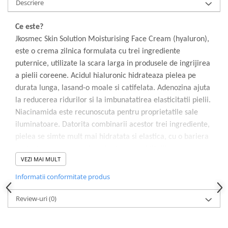
Descriere
Ce este?
Jkosmec Skin Solution Moisturising Face Cream (hyaluron),
este o crema zilnica formulata cu trei ingrediente
puternice, utilizate la scara larga in produsele de ingrijirea
a pielii coreene. Acidul hialuronic hidrateaza pielea pe
durata lunga, lasand-o moale si catifelata. Adenozina ajuta
la reducerea ridurilor si la imbunatatirea elasticitatii pielii.
Niacinamida este recunoscuta pentru proprietatile sale
iluminatoare. Datorita combinarii acestor trei ingrediente,
pielea se simte mult mai hidratata si elastica, cu o bariera
protectoare care previne pierderea umiditatii.
VEZI MAI MULT
Cum se foloseste?
Aplica cantiatea dorita pe piele si maseaza usor pana la
Informatii conformitate produs
absortia completa. Se poate folosi atat seara cat si
dimieata.
Review-uri
(0)
Rezultat:
Pielea arata mult mai revigorata si mai neteda.