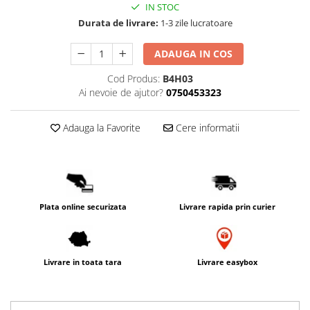
IN STOC
PACKage
Durata de livrare:
1-3 zile lucratoare
postQuam
Pyunkang Yul
ADAUGA IN COS
Rated Green
Cod Produs:
B4H03
SIORIS
Ai nevoie de ajutor?
0750453323
Some By Mi
Son&Park
Adauga la Favorite
Cere informatii
Suntique
8MM
Skybottle
The Plant Base
Plata online securizata
Livrare rapida prin curier
Tia'm
Urang
Wish Formula
Livrare in toata tara
Livrare easybox