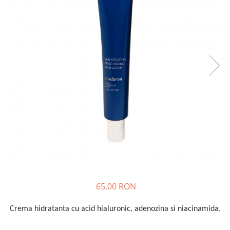
Haruharu WONDER
Hyggee
I'm From
Jkosmec
Jumiso
Keenoniks
Klairs
Lapothicell
LEADERS
LOVBOD
Mary & May
Medicube
Meisani
65,00 RON
MeloMELI
MOART
Crema hidratanta cu acid hialuronic, adenozina si niacinamida.
Ohora
ONDO BEAUTY 36.5