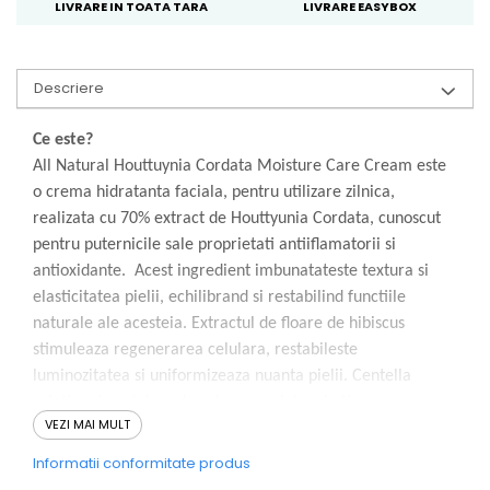
LIVRARE IN TOATA TARA
LIVRARE EASYBOX
Descriere
Ce este?
All Natural Houttuynia Cordata Moisture Care Cream este
o crema hidratanta faciala, pentru utilizare zilnica,
realizata cu 70% extract de Houttyunia Cordata, cunoscut
pentru puternicile sale proprietati antiiflamatorii si
antioxidante. Acest ingredient imbunatateste textura si
elasticitatea pielii, echilibrand si restabilind functiile
naturale ale acesteia. Extractul de floare de hibiscus
stimuleaza regenerarea celulara, restabileste
luminozitatea si uniformizeaza nuanta pielii. Centella
asiatica si ceaiul verde calmeaza pielea, in timp ce
VEZI MAI MULT
lactobacteria si enzimele de rodie Previn deteriorarea
celulara cauzata de radicalii liberi.
Informatii conformitate produs
Cum se utilizeaza?