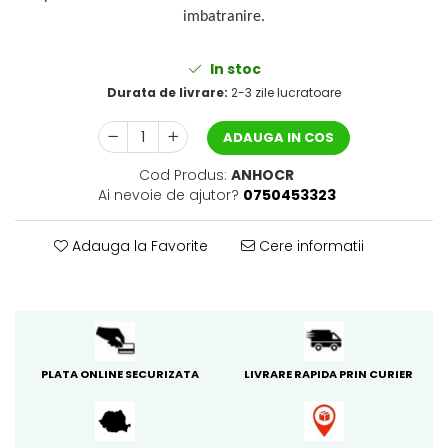
PACKage
imbatranire.
postQuam
In stoc
Pyunkang Yul
Durata de livrare:
2-3 zile lucratoare
Rated Green
SIORIS
ADAUGA IN COS
Some By Mi
Son&Park
Cod Produs:
ANHOCR
Ai nevoie de ajutor?
0750453323
Suntique
8MM
Adauga la Favorite
Cere informatii
Skybottle
The Plant Base
Tia'm
Urang
Wish Formula
PLATA ONLINE SECURIZATA
LIVRARE RAPIDA PRIN CURIER