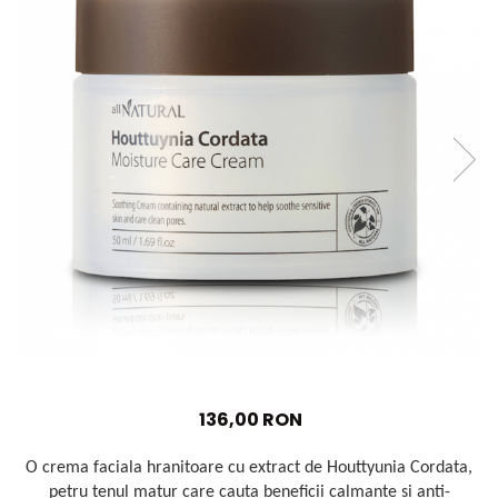
Haruharu WONDER
Hyggee
I'm From
Jkosmec
Jumiso
Keenoniks
Klairs
Lapothicell
LEADERS
LOVBOD
Mary & May
Medicube
Meisani
MeloMELI
136,00 RON
MOART
Ohora
O crema faciala hranitoare cu extract de Houttyunia Cordata,
ONDO BEAUTY 36.5
petru tenul matur care cauta beneficii calmante si anti-