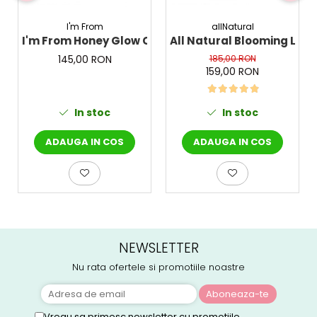
allNatural
I'm From
All Natural Blooming Lift
I'm From Honey Glow Cream -Crema pentru fata cu 
185,00 RON
145,00 RON
159,00 RON
In stoc
In stoc
ADAUGA IN COS
ADAUGA IN COS
NEWSLETTER
Nu rata ofertele si promotiile noastre
Vreau sa primesc newsletter cu promotiile