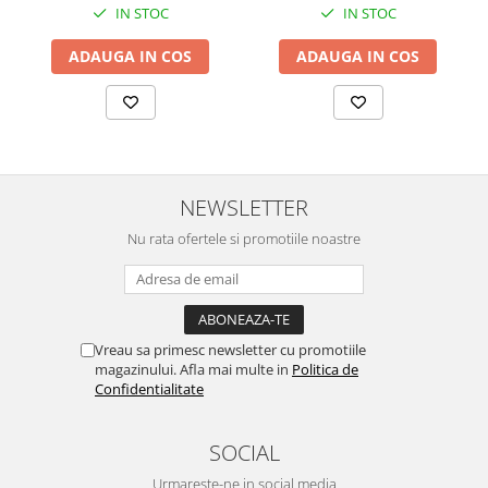
Sorghum Bicolor Leaf/Stem Extract, Aspergillus Ferment,
IN STOC
IN STOC
Chlorphenesin, Arginine, Acrylates/C10-30 Alkyl Acrylate
ADAUGA IN COS
ADAUGA IN COS
Crosspolymer, Allantoin, Sorbitan Sesquioleate,
Ethylhexylglycerin, Xanthan Gum, Guaiazulene.
U Zone Cream: Water, Butylene Glycol, Glycerin, Cetyl
Ethylhexanoate, Simmondsia Chinensis (Jojoba) Seed Oil,
Caprylic/Capric Triglyceride, Isohexadecane, Sodium
Hyaluronate, Ceramide NP, Sorbitan Stearate, Glyceryl Stearate,
NEWSLETTER
Microcrystalline Wax, Sorbitol, Centella Asiatica Extract,
Candelilla Cera, Sorbitan Sesquioleate, Sorghum Bicolor
Nu rata ofertele si promotiile noastre
Leaf/Stem Extract, Aspergillus Ferment, Portulaca Oleracea
Extract, Salicornia Herbacea Extract, Phragmites Communis
Extract, Chlorphenesin, Arginine, Carbomer, Xanthan Gum,
Allantoin, Ethylhexylglycerin
Vreau sa primesc newsletter cu promotiile
magazinului. Afla mai multe in
Politica de
Confidentialitate
SOCIAL
Urmareste-ne in social media