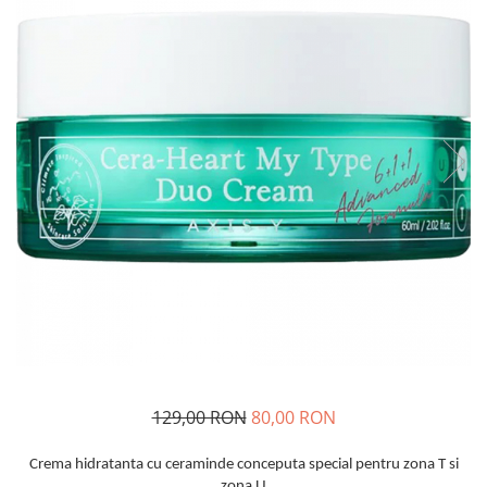
Haruharu WONDER
Hyggee
I'm From
Jkosmec
Jumiso
Keenoniks
Klairs
Lapothicell
LEADERS
LOVBOD
Mary & May
Medicube
Meisani
MeloMELI
129,00 RON
80,00 RON
MOART
Ohora
Crema hidratanta cu ceraminde conceputa special pentru zona T si
ONDO BEAUTY 36.5
zona U