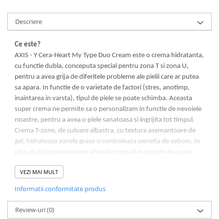
Descriere
Ce este?
AXIS - Y Cera-Heart My Type Duo Cream este o crema hidratanta,
cu functie dubla, conceputa special pentru zona T si zona U,
pentru a avea grija de diferitele probleme ale pielii care ar putea
sa apara. In functie de o varietate de factori (stres, anotimp,
inaintarea in varsta), tipul de piele se poate schimba. Aceasta
super crema ne permite sa o personalizam in functie de nevoiele
noastre, pentru a avea o piele sanatoasa si ingrijita tot timpul.
Crema T-zone, de culoare albastra, cu textura asemantoare de
gel, hidrateaza zonele grase si controleaza secretia de sebum. In
plus ajuta la prevenerirea efectelor negative cauzate de soare.
Crema U-zone are o textura cremoasa, usoara, care hidrateaza in
VEZI MAI MULT
profunzime, imbunatateste productia de colagen si previne
aparitia ridurilor.
Informatii conformitate produs
AXIS - Y Cera-Heart My Type Duo Cream face parte din linia de
produse Axis-Y 6+1+1, gama ce incorporeaza 6 ingrediente de
Review-uri
(0)
baza naturale, 1 ingredient activ si 1 tehnologie avansata.