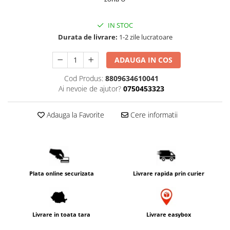
PACKage
postQuam
IN STOC
Pyunkang Yul
Durata de livrare:
1-2 zile lucratoare
Rated Green
ADAUGA IN COS
SIORIS
Some By Mi
Cod Produs:
8809634610041
Ai nevoie de ajutor?
0750453323
Son&Park
Suntique
Adauga la Favorite
Cere informatii
8MM
Skybottle
The Plant Base
Tia'm
Urang
Plata online securizata
Livrare rapida prin curier
Wish Formula
Livrare in toata tara
Livrare easybox