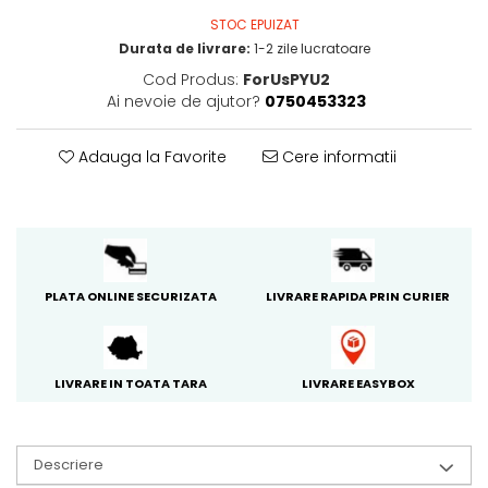
PACKage
STOC EPUIZAT
postQuam
Durata de livrare:
1-2 zile lucratoare
Pyunkang Yul
Cod Produs:
ForUsPYU2
Ai nevoie de ajutor?
0750453323
Rated Green
SIORIS
Adauga la Favorite
Cere informatii
Some By Mi
Son&Park
Suntique
8MM
Skybottle
PLATA ONLINE SECURIZATA
LIVRARE RAPIDA PRIN CURIER
The Plant Base
Tia'm
Urang
LIVRARE IN TOATA TARA
LIVRARE EASYBOX
Wish Formula
Descriere