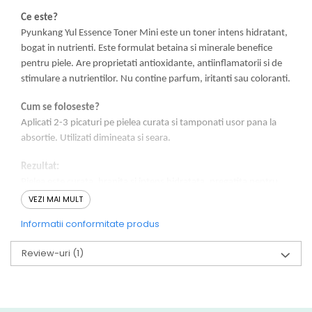
Ce este?
Pyunkang Yul Essence Toner Mini este un toner intens hidratant,
bogat in nutrienti. Este formulat betaina si minerale benefice
pentru piele. Are proprietati antioxidante, antiinflamatorii si de
stimulare a nutrientilor. Nu contine parfum, iritanti sau coloranti.
Cum se foloseste?
Aplicati 2-3 picaturi pe pielea curata si tamponati usor pana la
absortie. Utilizati dimineata si seara.
Rezultat:
Pielea este curata, hranita si intens hidratata, pregatita pentru
urmatorii pasi ai rutinei.
VEZI MAI MULT
Informatii conformitate produs
INGREDIENTE:
Astragalus Membranaceus Root Extract, 1,2-Hexanediol,
Review-uri
(1)
Butylene Glycol, Bis-Littlewonderland.nl, PEG-18 Methyl Ether
Dimethyl Silane, Hydroxyethylcellulose, Carbomer, Arginine