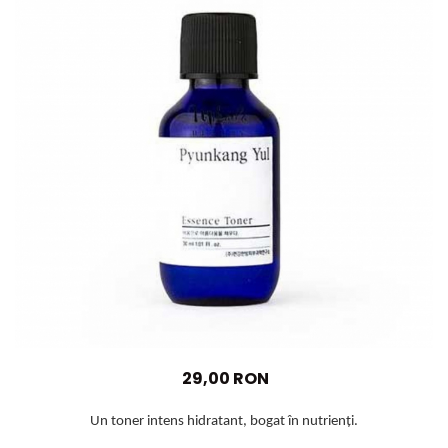
Haruharu WONDER
Hyggee
I'm From
Jkosmec
Jumiso
Keenoniks
Klairs
Lapothicell
LEADERS
LOVBOD
Mary & May
Medicube
Meisani
MeloMELI
29,00 RON
MOART
Ohora
Un toner intens hidratant, bogat în nutrienți.
ONDO BEAUTY 36.5