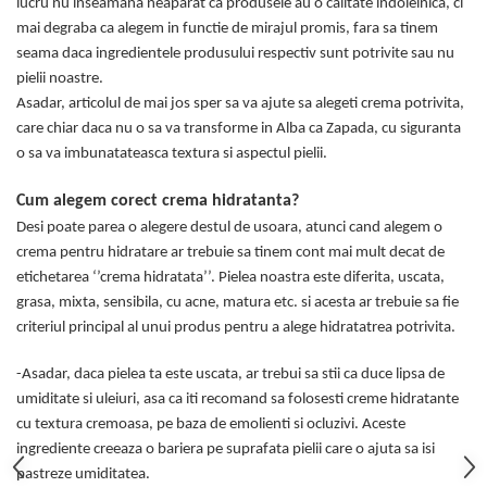
lucru nu inseamana neaparat ca produsele au o calitate indoielnica, ci
PACKage
mai degraba ca alegem in functie de mirajul promis, fara sa tinem
postQuam
seama daca ingredientele produsului respectiv sunt potrivite sau nu
Pyunkang Yul
pielii noastre.
Rated Green
Asadar, articolul de mai jos sper sa va ajute sa alegeti crema potrivita,
care chiar daca nu o sa va transforme in Alba ca Zapada, cu siguranta
SIORIS
o sa va imbunatateasca textura si aspectul pielii.
Some By Mi
Son&Park
Cum alegem corect crema hidratanta?
Suntique
Desi poate parea o alegere destul de usoara, atunci cand alegem o
8MM
crema pentru hidratare ar trebuie sa tinem cont mai mult decat de
Skybottle
etichetarea ‘’crema hidratata’’. Pielea noastra este diferita, uscata,
The Plant Base
grasa, mixta, sensibila, cu acne, matura etc. si acesta ar trebuie sa fie
Tia'm
criteriul principal al unui produs pentru a alege hidratatrea potrivita.
Urang
-Asadar, daca pielea ta este uscata, ar trebui sa stii ca duce lipsa de
Wish Formula
umiditate si uleiuri, asa ca iti recomand sa folosesti creme hidratante
cu textura cremoasa, pe baza de emolienti si ocluzivi. Aceste
ingrediente creeaza o bariera pe suprafata pielii care o ajuta sa isi
pastreze umiditatea.