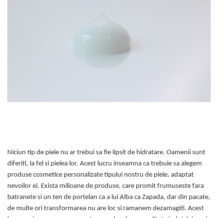
Haruharu WONDER
Hyggee
I'm From
Jkosmec
Jumiso
Keenoniks
Klairs
Lapothicell
LEADERS
LOVBOD
Mary & May
Medicube
Niciun tip de piele nu ar trebui sa fie lipsit de hidratare. Oamenii sunt
Meisani
diferiti, la fel si pielea lor. Acest lucru inseamna ca trebuie sa alegem
MeloMELI
produse cosmetice personalizate tipului nostru de piele, adaptat
nevoilor ei. Exista milioane de produse, care promit frumuseste fara
MOART
batranete si un ten de portelan ca a lui Alba ca Zapada, dar din pacate,
Ohora
de multe ori transformarea nu are loc si ramanem dezamagiti. Acest
ONDO BEAUTY 36.5