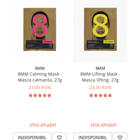
8MM
8MM
L
8MM Calming Mask -
8MM Lifting Mask -
P
Masca calmanta, 27g
Masca lifting, 27g
pu
23,00 RON
23,00 RON
STOC EPUIZAT
STOC EPUIZAT
INDISPONIBIL
INDISPONIBIL