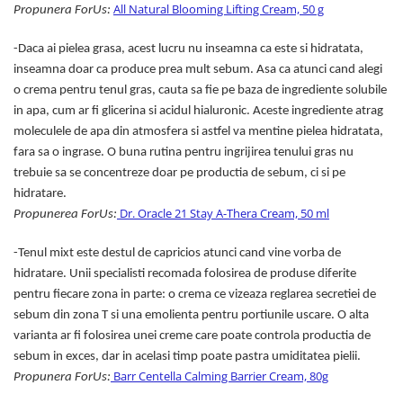
All Natural Blooming Lifting Cream, 50 g
Propunera ForUs:
-Daca ai pielea grasa, acest lucru nu inseamna ca este si hidratata,
inseamna doar ca produce prea mult sebum. Asa ca atunci cand alegi
o crema pentru tenul gras, cauta sa fie pe baza de ingrediente solubile
in apa, cum ar fi glicerina si acidul hialuronic. Aceste ingrediente atrag
moleculele de apa din atmosfera si astfel va mentine pielea hidratata,
fara sa o ingrase. O buna rutina pentru ingrijirea tenului gras nu
trebuie sa se concentreze doar pe productia de sebum, ci si pe
hidratare.
Dr. Oracle 21 Stay A-Thera Cream, 50 ml
Propunerea ForUs:
-Tenul mixt este destul de capricios atunci cand vine vorba de
hidratare. Unii specialisti recomada folosirea de produse diferite
pentru fiecare zona in parte: o crema ce vizeaza reglarea secretiei de
sebum din zona T si una emolienta pentru portiunile uscare. O alta
varianta ar fi folosirea unei creme care poate controla productia de
sebum in exces, dar in acelasi timp poate pastra umiditatea pielii.
Barr Centella Calming Barrier Cream, 80g
Propunera ForUs: