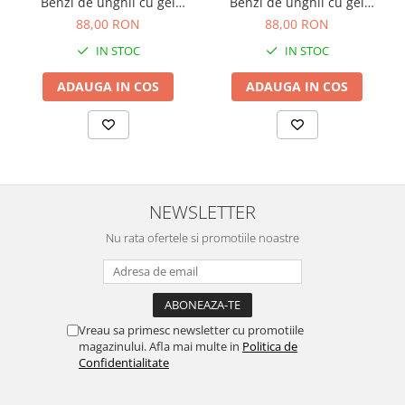
Benzi de unghii cu gel
Benzi de unghii cu gel
semipolimerizat, 30 buc.
semipolimerizat, 30 buc.
88,00 RON
88,00 RON
IN STOC
IN STOC
ADAUGA IN COS
ADAUGA IN COS
NEWSLETTER
Nu rata ofertele si promotiile noastre
Vreau sa primesc newsletter cu promotiile
magazinului. Afla mai multe in
Politica de
Confidentialitate