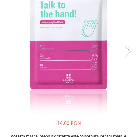
Haruharu WONDER
Hyggee
I'm From
Jkosmec
Jumiso
Keenoniks
Klairs
Lapothicell
LEADERS
LOVBOD
Mary & May
Medicube
Meisani
MeloMELI
MOART
16,00 RON
Ohora
ONDO BEAUTY 36.5
Aceasta masca intens hidratanta este conceputa pentru mainile