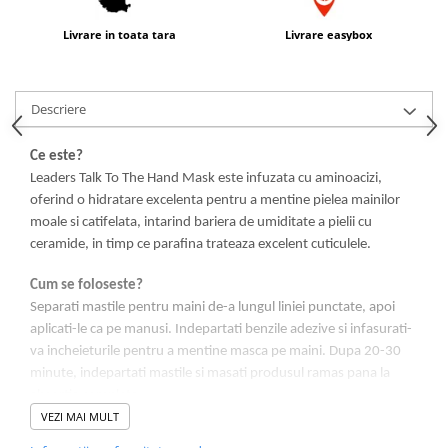
Livrare in toata tara
Livrare easybox
Descriere
Ce este?
Leaders Talk To The Hand Mask este infuzata cu aminoacizi,
oferind o hidratare excelenta pentru a mentine pielea mainilor
moale si catifelata, intarind bariera de umiditate a pielii cu
ceramide, in timp ce parafina trateaza excelent cuticulele.
Cum se foloseste?
Separati mastile pentru maini de-a lungul liniei punctate, apoi
aplicati-le ca pe manusi. Indepartati benzile adezive si infasurati-
va incheieturile pentru a mentine masca pe maini. Dupa 20-30
minute, indepartati mastile si masati produsul ramas pana la
absortia completa.
VEZI MAI MULT
Rezultat