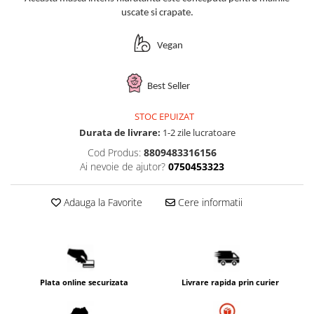
PACKage
uscate si crapate.
postQuam
Vegan
Pyunkang Yul
Rated Green
SIORIS
Best Seller
Some By Mi
STOC EPUIZAT
Son&Park
Durata de livrare:
1-2 zile lucratoare
Suntique
Cod Produs:
8809483316156
8MM
Ai nevoie de ajutor?
0750453323
Skybottle
The Plant Base
Adauga la Favorite
Cere informatii
Tia'm
Urang
Wish Formula
Plata online securizata
Livrare rapida prin curier