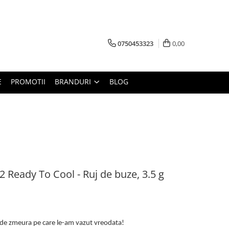
0750453323
0,00
E
PROMOTII
BRANDURI
BLOG
2 Ready To Cool - Ruj de buze, 3.5 g
i de zmeura pe care le-am vazut vreodata!