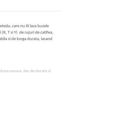
teda, care nu iti lasa buzele
 (R, T si Y) de rujuri de catifea,
bila si de lunga durata, lasand
extura usoara, dar de durata si
l Dicaprylate/Dicaprate,
 Dimethicone/Vinyl Dimethicone
polymer, Polyethylene, C30-45
 Parkii Butter, Silica, Sorbitan
prylate, Tocopheryl Acetate,
5985, Ci 77492, Ci 19140, Ci