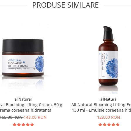
PRODUSE SIMILARE
allNatural
allNatural
ral Blooming Lifting Cream, 50 g
All Natural Blooming Lifting E
Crema coreeana hidratanta
130 ml - Emulsie coreeana hi
antirid
165,00 RON
148,00 RON
129,00 RON