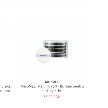
MeloMELI
mulsion,
MeloMELI Melting Puff - Buretei pentru
Moart Ve
dratanta
machiaj, 5 buc
55,00 RON