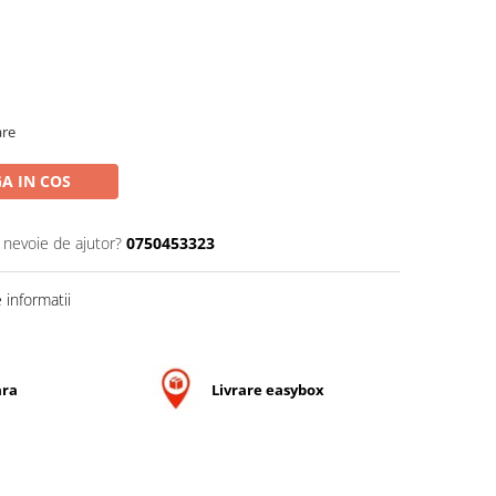
are
A IN COS
i nevoie de ajutor?
0750453323
informatii
ara
Livrare easybox