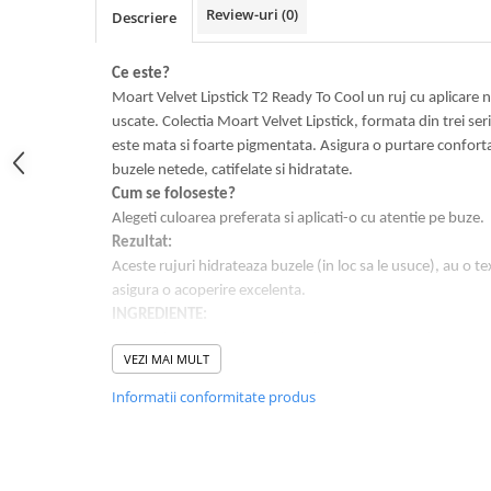
Review-uri
(0)
Descriere
PACKage
postQuam
Pyunkang Yul
Ce este?
Moart Velvet Lipstick T2 Ready To Cool un ruj cu aplicare ne
Rated Green
uscate. Colectia Moart Velvet Lipstick, formata din trei serii
SIORIS
este mata si foarte pigmentata. Asigura o purtare conforta
Some By Mi
buzele netede, catifelate si hidratate.
Son&Park
Cum se foloseste?
Suntique
Alegeti culoarea preferata si aplicati-o cu atentie pe buze.
Rezultat:
8MM
Aceste rujuri hidrateaza buzele (in loc sa le usuce), au o t
Skybottle
asigura o acoperire excelenta.
The Plant Base
INGREDIENTE:
Tia'm
Dimethicone, Polyglyceryl-2 Triisostearate, Butylene Glyco
Urang
VEZI MAI MULT
Isononyl Isononanoate, Mica, Ceresin, Titanium Dioxide,
Wish Formula
Crosspolymer, Synthetic Wax, Methyl Methacrylate Cross
Informatii conformitate produs
Alkyldimethylsilyl Polypropylsilsesquioxane, Butyrospermum
Isostearate, Isoceteth-20, Ethylhexylglycerin, Glyceryl Ca
Parfum, May Contain: Ci 15850, Ci 77491, Ci 45410, Ci 1
77499.