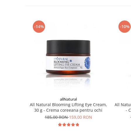
-14%
-10%
allNatural
All Natural Blooming Lifting Eye Cream,
All Natu
30 g - Crema coreeana pentru ochi
- 
185,00 RON
159,00 RON