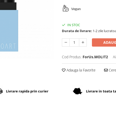
Vegan
IN STOC
Durata de livrare:
1-2 zile lucrato
ADAUG
Cod Produs:
ForUs.MOLIT2
A
Adauga la Favorite
Cere 
Livrare rapida prin curier
Livrare in toata t