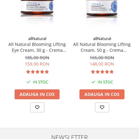
Vinyl Dimethicone/Methicone Silsesquioxane Crosspolymer,
Decyl Glucoside
allNatural
allNatural
All Natural Blooming Lifting
All Natural Blooming Lifting
Eye Cream, 30 g - Crema
Cream, 50 g - Crema
coreeana pentru ochi
coreeana hidratanta
185,00 RON
165,00 RON
159,00 RON
148,00 RON
IN STOC
IN STOC
ADAUGA IN COS
ADAUGA IN COS
NEWSLETTER