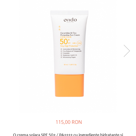
Haruharu WONDER
Hyggee
I'm From
Jkosmec
Jumiso
Keenoniks
Klairs
Lapothicell
LEADERS
LOVBOD
Mary & May
Medicube
Meisani
MeloMELI
MOART
115,00 RON
Ohora
ONDO BEAUTY 36.5
O crema solara SPF 50+ / PA++++ cu ingrediente hidratante și