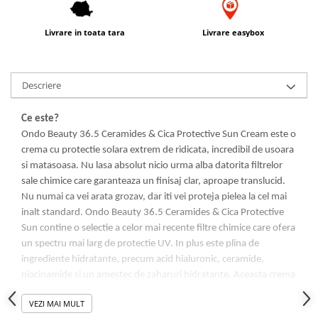
Livrare in toata tara
Livrare easybox
Descriere
Ce este?
Ondo Beauty 36.5 Ceramides & Cica Protective Sun Cream este o
crema cu protectie solara extrem de ridicata, incredibil de usoara
si matasoasa. Nu lasa absolut nicio urma alba datorita filtrelor
sale chimice care garanteaza un finisaj clar, aproape translucid.
Nu numai ca vei arata grozav, dar iti vei proteja pielea la cel mai
inalt standard. Ondo Beauty 36.5 Ceramides & Cica Protective
Sun contine o selectie a celor mai recente filtre chimice care ofera
un spectru mai larg de protectie UV. In plus este plina de
ingrediente hidratante, precum acid hialuronic, ceramide,
niacinamide si un amestec de zaharuri hidratante. Aceasta crema
ofera tenului tau un finisaj perfect, ceea ce o transforma intr-un
VEZI MAI MULT
primer excelent pentru machiaj. Se potriveste perfect oricarui tip