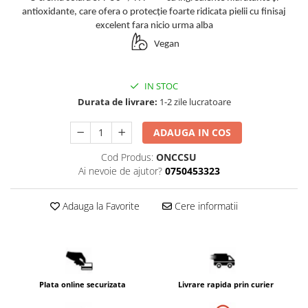
PACKage
antioxidante, care ofera o protecție foarte ridicata pielii cu finisaj
excelent fara nicio urma alba
postQuam
Vegan
Pyunkang Yul
Rated Green
SIORIS
IN STOC
Some By Mi
Durata de livrare:
1-2 zile lucratoare
Son&Park
ADAUGA IN COS
Suntique
8MM
Cod Produs:
ONCCSU
Ai nevoie de ajutor?
0750453323
Skybottle
The Plant Base
Adauga la Favorite
Cere informatii
Tia'm
Urang
Wish Formula
Plata online securizata
Livrare rapida prin curier