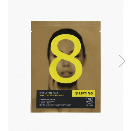
Haruharu WONDER
Hyggee
I'm From
Jkosmec
Jumiso
Keenoniks
Klairs
Lapothicell
LEADERS
LOVBOD
Mary & May
Medicube
Meisani
MeloMELI
MOART
Ohora
ONDO BEAUTY 36.5