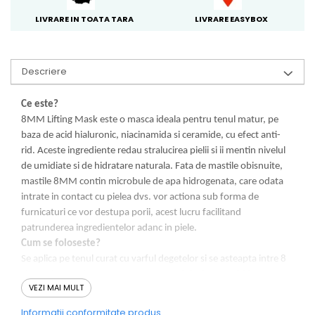
LIVRARE IN TOATA TARA
LIVRARE EASYBOX
Descriere
Ce este?
8MM Lifting Mask este o masca ideala pentru tenul matur, pe
baza de acid hialuronic, niacinamida si ceramide, cu efect anti-
rid. Aceste ingrediente redau stralucirea pielii si ii mentin nivelul
de umidiate si de hidratare naturala. Fata de mastile obisnuite,
mastile 8MM contin microbule de apa hidrogenata, care odata
intrate in contact cu pielea dvs. vor actiona sub forma de
furnicaturi ce vor destupa porii, acest lucru facilitand
patrunderea ingredientelor adanc in piele.
Cum se foloseste?
Se aplica pe tenul curat cu varful degetelor si se asteapta intre 8
si 20 min. Cantitatea ramasa se poate folosi pentru hidratarea
VEZI MAI MULT
gatului, a pieptului si a mainilor.
Rezultatul
Informatii conformitate produs