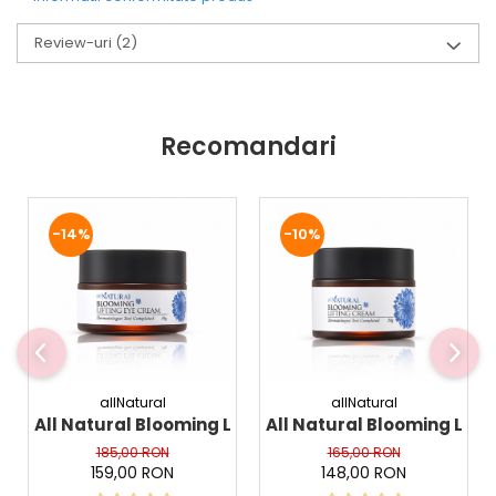
Datorita ingredientelor si a tehnologiei cu nano-bule, aceasta
masca lasa tenul stalucitor si hidratat, incetinind procesele de
Review-uri
(2)
imbatranire.
Ingrediente cheie
: acid hialuronic, niacinamida si
ceramide.
Recomandari
-14%
-10%
allNatural
allNatural
All Natural Blooming Lifting Eye Cream, 30 g - Cre
All Natural Blooming Lif
185,00 RON
165,00 RON
159,00 RON
148,00 RON