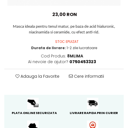
PACKage
postQuam
23,00 RON
Pyunkang Yul
Rated Green
Masca ideala pentru tenul matur, pe baza de acid hialuronic,
niacinamida si ceramide, cu efect anti-rid.
SIORIS
STOC EPUIZAT
Some By Mi
Durata de livrare:
1-2 zile lucratoare
Son&Park
Cod Produs:
8MLIMA
Suntique
Ai nevoie de ajutor?
0750453323
8MM
Skybottle
Adauga la Favorite
Cere informatii
The Plant Base
Tia'm
Urang
Wish Formula
PLATA ONLINE SECURIZATA
LIVRARE RAPIDA PRIN CURIER