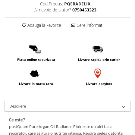
Cod Produs:
PQERADELIX
PACKage
Ai nevoie de ajutor?
0750453323
postQuam
Pyunkang Yul
Adauga la Favorite
Cere informatii
Rated Green
SIORIS
Some By Mi
Son&Park
Plata online securizata
Livrare rapida prin curier
Suntique
8MM
Skybottle
The Plant Base
Livrare in toata tara
Livrare easybox
Tia'm
Urang
Descriere
Wish Formula
Ce este?
postQuam Pure Argan Oil Radiance Elixir este un ulei facial
reparator, care asigura o nutritie intensa. Repara pielea datorita