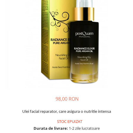
Haruharu WONDER
Hyggee
I'm From
Jkosmec
Jumiso
Keenoniks
Klairs
Lapothicell
LEADERS
LOVBOD
Mary & May
Medicube
98,00 RON
Meisani
MeloMELI
Ulei facial reparator, care asigura o nutritie intensa
MOART
STOC EPUIZAT
Ohora
Durata de livrare:
1-2 zile lucratoare
ONDO BEAUTY 36.5