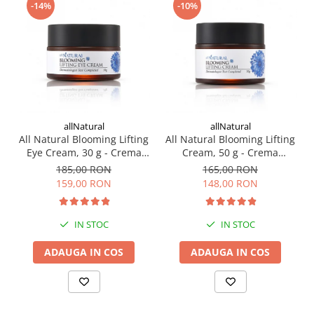
-14%
-10%
allNatural
allNatural
All Natural Blooming Lifting
All Natural Blooming Lifting
Eye Cream, 30 g - Crema
Cream, 50 g - Crema
coreeana pentru ochi
coreeana hidratanta
185,00 RON
165,00 RON
159,00 RON
148,00 RON
IN STOC
IN STOC
ADAUGA IN COS
ADAUGA IN COS