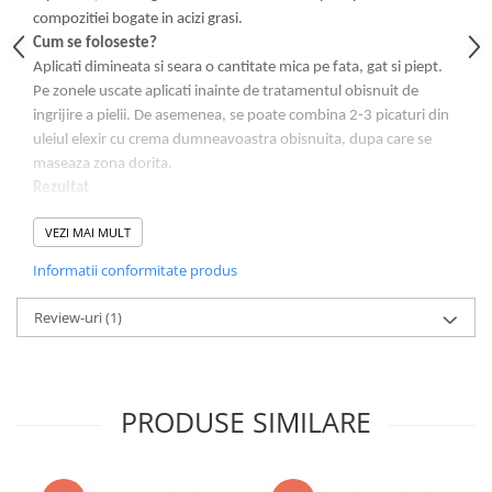
compozitiei bogate in acizi grasi.
Cum se foloseste?
Aplicati dimineata si seara o cantitate mica pe fata, gat si piept.
Pe zonele uscate aplicati inainte de tratamentul obisnuit de
ingrijire a pielii. De asemenea, se poate combina 2-3 picaturi din
uleiul elexir cu crema dumneavoastra obisnuita, dupa care se
maseaza zona dorita.
Rezultat
Efectul folosirii acestui ulei este o piele hidratata, hranita, cu
VEZI MAI MULT
elasticitate crescuta si un aspect general mai bun.
Ingredient cheie:
arganul.
Informatii conformitate produs
INGREDIENTE:
ARGANIA SPINOSA KERNEL OIL, Tocopheryl Acetate ,
Review-uri
(1)
Cinnamyl Alcohol , Coumarin ANISE Alcohol , Parfum
(FRAGRANCE).
PRODUSE SIMILARE